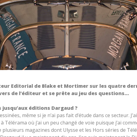
eur Editorial de Blake et Mortimer sur les quatre de
ivers de l’éditeur et se prête au jeu des questions…
 jusqu’aux éditions Dargaud ?
ssinées, même si je n’ai pas fait d’étude dans ce secteur. J’
s à Télérama où j’ai un peu changé de voie puisque j’ai com
lusieurs magazines dont Ulysse et les Hors séries de Téléram