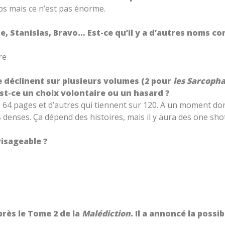
ps mais ce n’est pas énorme.
e, Stanislas, Bravo… Est-ce qu’il y a d’autres noms c
re
 déclinent sur plusieurs volumes (2 pour
les Sarcopha
st-ce un choix volontaire ou un hasard ?
4 ou 64 pages et d’autres qui tiennent sur 120. A un moment 
denses. Ça dépend des histoires, mais il y aura des one shot 
visageable ?
près le Tome 2 de la
Malédiction
. Il a annoncé la possi