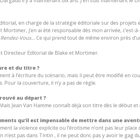
Dargaud il y a maintenant dix ans. J’en suis maintenant le D
Editorial, en charge de la stratégie éditoriale sur des projet
 Mortimer, j’en ai été responsable dès mon arrivée, c’est-à-d
e Rendez-Vous…
Ce qui prend tout de même environ près d’u
t Directeur Editorial de Blake et Mortimer.
re et du titre ?
ent à l’écriture du scénario, mais il peut être modifié en cou
Pour la couverture, il n’y a pas de règle.
 trouvé au départ ?
Mais Jean Van Hamme connaît déjà son titre dès le début et c’
 éléments qu’il est impensable de mettre dans une aven
ment la violence explicite ou l’érotisme n’ont pas leur plac
 n’est pas dans Tintin , il ne peut donc pas y avoir le gag