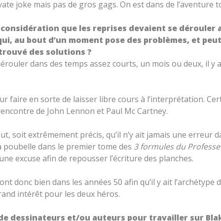
ate joke mais pas de gros gags. On est dans de l’aventure to
s en considération que les reprises devaient se déroule
qui, au bout d’un moment pose des problèmes, et peu
 trouvé des solutions ?
érouler dans des temps assez courts, un mois ou deux, il y 
r faire en sorte de laisser libre cours à l’interprétation. Cer
rencontre de John Lennon et Paul Mc Cartney.
t, soit extrêmement précis, qu’il n’y ait jamais une erreur da
 la poubelle dans le premier tome des
3 formules du Professe
 une excuse afin de repousser l’écriture des planches.
t donc bien dans les années 50 afin qu’il y ait l’archétype 
and intérêt pour les deux héros.
e dessinateurs et/ou auteurs pour travailler sur Bla