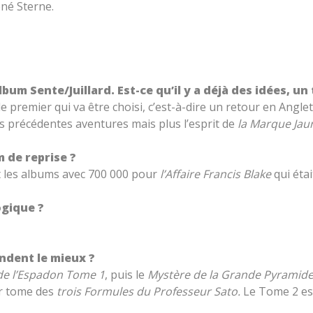
ené Sterne.
lbum Sente/Juillard. Est-ce qu’il y a déjà des idées, un
 le premier qui va être choisi, c’est-à-dire un retour en An
es précédentes aventures mais plus l’esprit de
la Marque Jau
 de reprise ?
t les albums avec 700 000 pour
l’Affaire Francis Blake
qui étai
ogique ?
endent le mieux ?
 de l’Espadon Tome 1
, puis le
Mystère de la Grande Pyramid
er tome des
trois Formules du Professeur Sato.
Le Tome 2 est